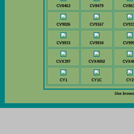
CV8463
CV8479
CV86
CV9026
CV9167
CV93
CV9933
CV9934
CV99
CVX397
CVX4002
CVX4
CY1
CY1C
CY2
Use browse