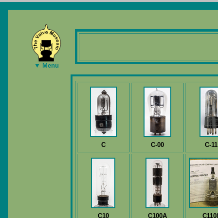
▼ Menu
C
C-00
C-11
C10
C100A
C110