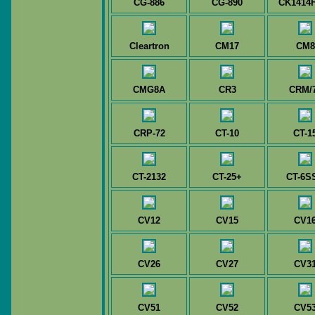
CG-886
CG-890
CK1414
Cleartron
CM17
CM8
CMG8A
CR3
CRM/
CRP-72
CT-10
CT-1
CT-2132
CT-25+
CT-6S
CV12
CV15
CV1
CV26
CV27
CV3
CV51
CV52
CV5