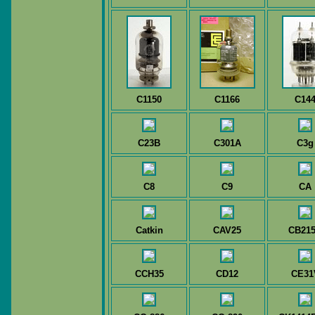
C1150
C1166
C14
C23B
C301A
C3g
C8
C9
CA
Catkin
CAV25
CB21
CCH35
CD12
CE31