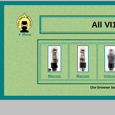
All VI
▼ Menu
Marconi
Marconi
Unkno
Use browser bac