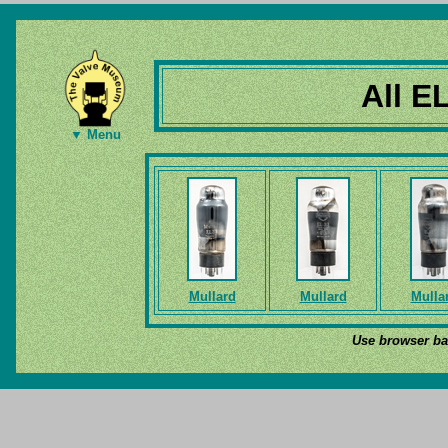
All E
▼ Menu
Mullard
Mullard
Mulla
Use browser bac