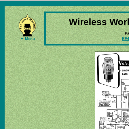
Wireless Wor
Va
EF4
▼ Menu