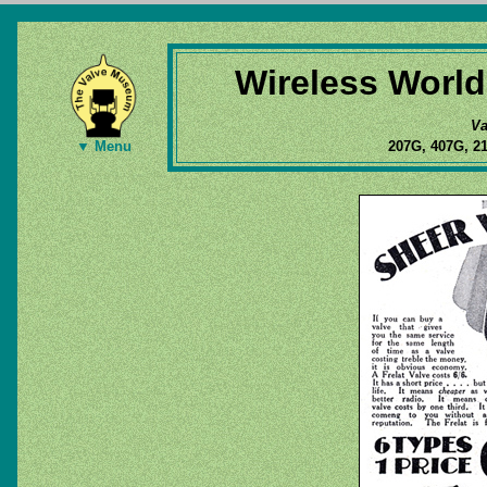
Wireless World
Va
207G, 407G, 2
▼ Menu